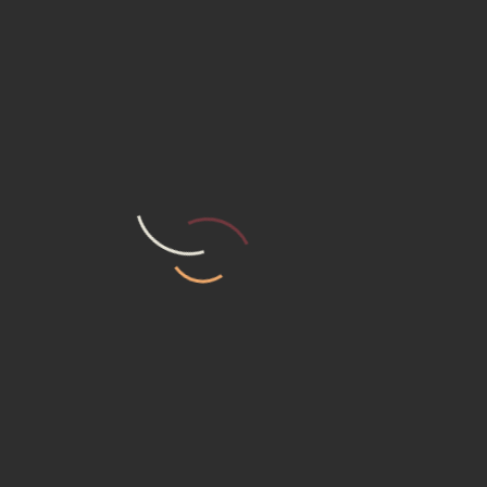
Đề khởi động
Sin Phốt Xe Nâng
Liên hệ
Liên hệ
Xem chi tiết
Xem chi tiết
VÌ SAO NÊN CHỌN CHÚNG
TÔI