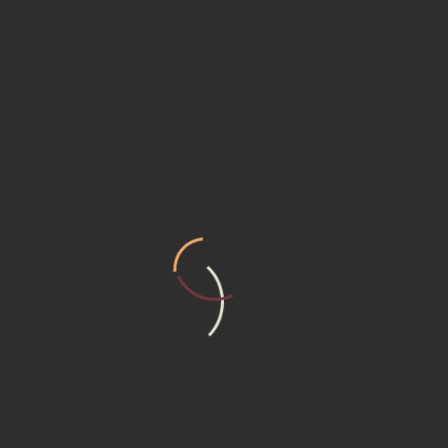
Xe nâng hàng Nissan
Model FD25
Liên hệ
Xem chi tiết
VÌ SAO NÊN CHỌN CHÚNG TÔI